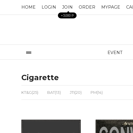
HOME
LOGIN
JOIN
ORDER
MYPAGE
CA
+3,000 P
EVENT
Cigarette
KT&G(25)
BAT(13)
JTI(20)
PM(14)