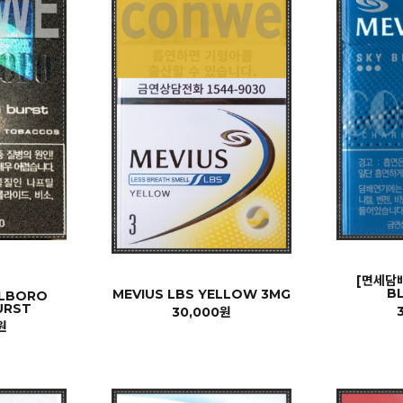
[면세담배
BL
MEVIUS LBS YELLOW 3MG
RLBORO
URST
30,000원
원