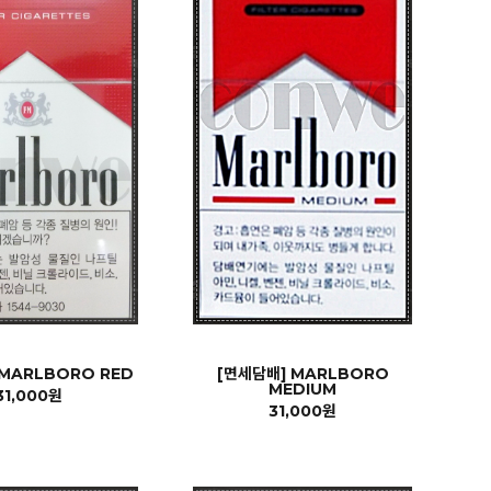
 MARLBORO RED
[면세담배] MARLBORO
MEDIUM
31,000원
31,000원