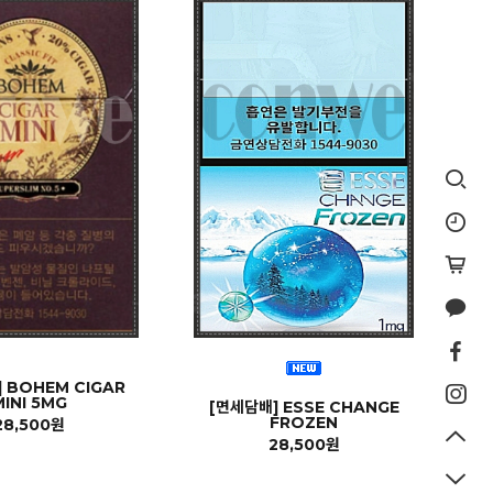
 BOHEM CIGAR
MINI 5MG
[면세담배] ESSE CHANGE
FROZEN
28,500원
28,500원