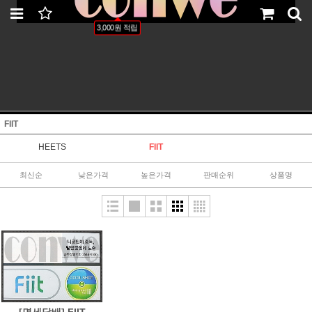
LOGIN
JOIN
ORDER
MYPAGE
3,000원 적립
FIIT
HEETS
FIIT
최신순
낮은가격
높은가격
판매순위
상품명
[면세담배] FIIT