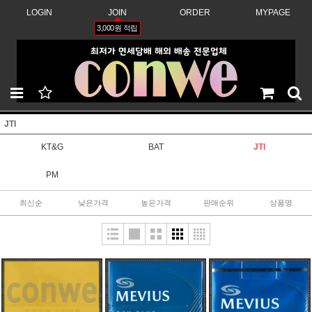
LOGIN
JOIN
ORDER
MYPAGE
3,000원 적립
JTI
KT&G
BAT
JTI
PM
최신순
낮은가격
높은가격
판매순위
상품명