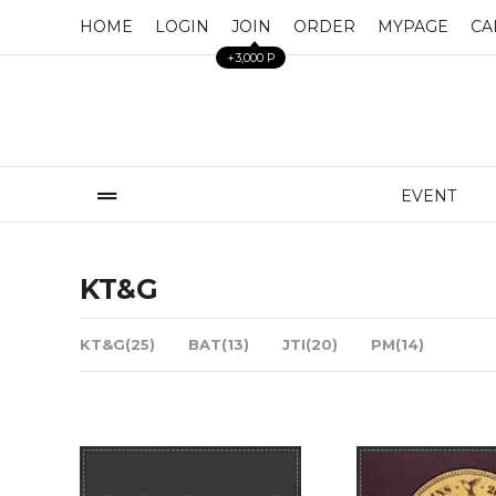
HOME
LOGIN
JOIN
ORDER
MYPAGE
CA
+3,000 P
EVENT
KT&G
KT&G(25)
BAT(13)
JTI(20)
PM(14)