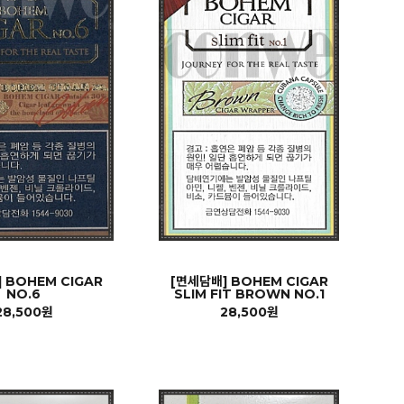
 BOHEM CIGAR
[면세담배] BOHEM CIGAR
NO.6
SLIM FIT BROWN NO.1
28,500원
28,500원