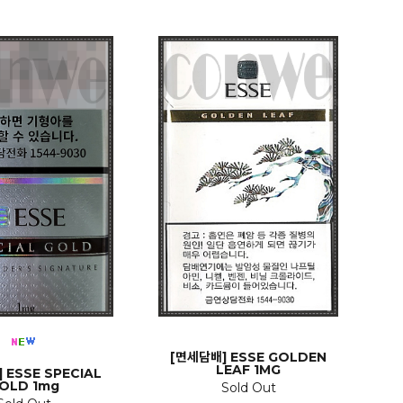
[면세담배] ESSE GOLDEN
LEAF 1MG
 ESSE SPECIAL
OLD 1mg
Sold Out