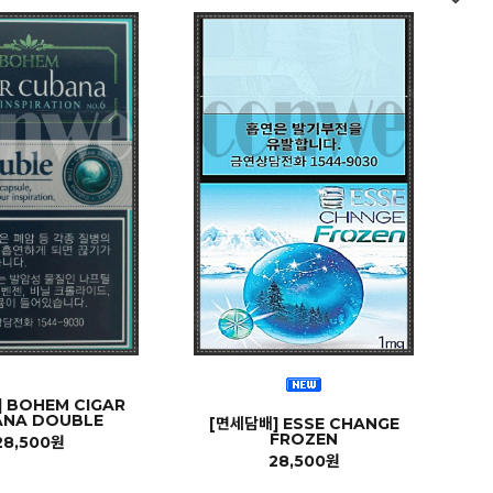
 BOHEM CIGAR
ANA DOUBLE
[면세담배] ESSE CHANGE
FROZEN
28,500원
28,500원