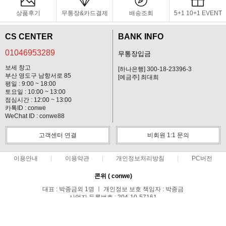
상품후기
무통장&카드결제
배송조회
5+1 10+1 EVENT
CS CENTER
BANK INFO
01046953289
무통장입금
보세 창고
[하나은행] 300-18-23396-3
부산 영도구 남항서로 85
[예금주] 최대희
평일 : 9:00 ~ 18:00
토요일 : 10:00 ~ 13:00
점심시간 : 12:00 ~ 13:00
카톡ID : conwe
WeChat ID : conwe88
고객센터 연결
비회원 1:1 문의
이용안내
이용약관
개인정보처리방침
PC버전
콘위 ( conwe)
대표 : 박종금외 1명 ㅣ 개인정보 보호 책임자 : 박종금
사업자 등록번호 : 204-10-57161
통신판매업신고번호 : 중랑구청 제 0371호
전화 : 01046953289 ㅣ 팩스 : 02-495-0107
주소 : 서울시 중랑구 망우1동 149-44호