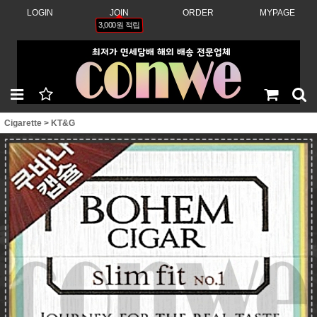
LOGIN
JOIN
ORDER
MYPAGE
3,000원 적립
Cigarette
>
KT&G