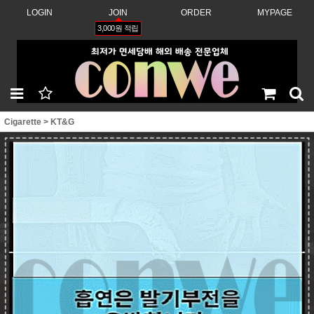
LOGIN
JOIN
ORDER
MYPAGE
3,000원 적립
Cigarette
>
KT&G