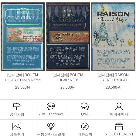
[면세담배] BOHEM
[면세담배] BOHEM
[면세담배] RAISON
CIGAR CUBANA 6mg
CIGAR NO.6
FRENCH YOGO
28,500원
28,500원
28,500원
공지사항
카톡 ID : conwe
Q&A
마이페이지
상품후기
무통장&카드결제
배송조회
5+1 10+1 EVENT