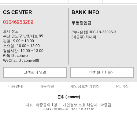
CS CENTER
BANK INFO
01046953289
무통장입금
보세 창고
[하나은행] 300-18-23396-3
부산 영도구 남항서로 85
[예금주] 최대희
평일 : 9:00 ~ 18:00
토요일 : 10:00 ~ 13:00
점심시간 : 12:00 ~ 13:00
카톡ID : conwe
WeChat ID : conwe88
고객센터 연결
비회원 1:1 문의
이용안내
이용약관
개인정보처리방침
PC버전
콘위 ( conwe)
대표 : 박종금외 1명 ㅣ 개인정보 보호 책임자 : 박종금
사업자 등록번호 : 204-10-57161
통신판매업신고번호 : 중랑구청 제 0371호
전화 : 01046953289 ㅣ 팩스 : 02-495-0107
주소 : 서울시 중랑구 망우1동 149-44호
COPYRIGHT(C)담배해외배송 20년 No.1 콘위(conwe) ALL RIGHTS