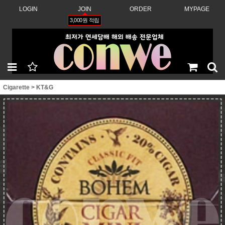
LOGIN
JOIN
ORDER
MYPAGE
3,000원 적립
Cigarette
>
KT&G