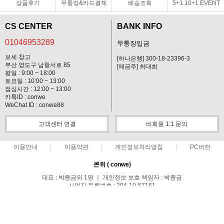
상품후기
무통장&카드결제
배송조회
5+1 10+1 EVENT
CS CENTER
BANK INFO
01046953289
무통장입금
보세 창고
[하나은행] 300-18-23396-3
부산 영도구 남항서로 85
[예금주] 최대희
평일 : 9:00 ~ 18:00
토요일 : 10:00 ~ 13:00
점심시간 : 12:00 ~ 13:00
카톡ID : conwe
WeChat ID : conwe88
고객센터 연결
비회원 1:1 문의
이용안내
이용약관
개인정보처리방침
PC버전
콘위 ( conwe)
대표 : 박종금외 1명 ㅣ 개인정보 보호 책임자 : 박종금
사업자 등록번호 : 204-10-57161
통신판매업신고번호 : 중랑구청 제 0371호
전화 : 01046953289 ㅣ 팩스 : 02-495-0107
주소 : 서울시 중랑구 망우1동 149-44호