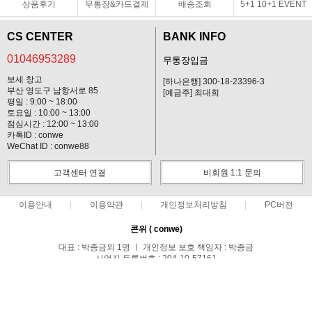
상품후기
무통장&카드결제
배송조회
5+1 10+1 EVENT
CS CENTER
BANK INFO
01046953289
무통장입금
보세 창고
[하나은행] 300-18-23396-3
부산 영도구 남항서로 85
[예금주] 최대희
평일 : 9:00 ~ 18:00
토요일 : 10:00 ~ 13:00
점심시간 : 12:00 ~ 13:00
카톡ID : conwe
WeChat ID : conwe88
고객센터 연결
비회원 1:1 문의
이용안내
이용약관
개인정보처리방침
PC버전
콘위 ( conwe)
대표 : 박종금외 1명 ㅣ 개인정보 보호 책임자 : 박종금
사업자 등록번호 : 204-10-57161
통신판매업신고번호 : 중랑구청 제 0371호
전화 : 01046953289 ㅣ 팩스 : 02-495-0107
주소 : 서울시 중랑구 망우1동 149-44호