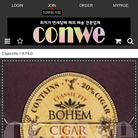
LOGIN
JOIN
ORDER
MYPAGE
3,000원 적립
Cigarette
>
KT&G