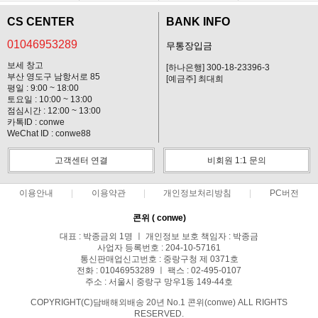
CS CENTER
BANK INFO
01046953289
무통장입금
보세 창고
[하나은행] 300-18-23396-3
부산 영도구 남항서로 85
[예금주] 최대희
평일 : 9:00 ~ 18:00
토요일 : 10:00 ~ 13:00
점심시간 : 12:00 ~ 13:00
카톡ID : conwe
WeChat ID : conwe88
고객센터 연결
비회원 1:1 문의
이용안내
이용약관
개인정보처리방침
PC버전
콘위 ( conwe)
대표 : 박종금외 1명 ㅣ 개인정보 보호 책임자 : 박종금
사업자 등록번호 : 204-10-57161
통신판매업신고번호 : 중랑구청 제 0371호
전화 : 01046953289 ㅣ 팩스 : 02-495-0107
주소 : 서울시 중랑구 망우1동 149-44호
COPYRIGHT(C)담배해외배송 20년 No.1 콘위(conwe) ALL RIGHTS
RESERVED.