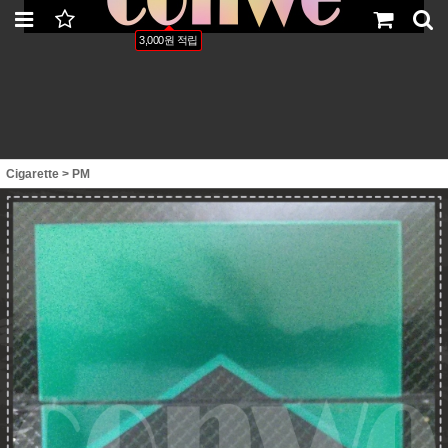
LOGIN
JOIN
ORDER
MYPAGE
3,000원 적립
Cigarette
>
PM