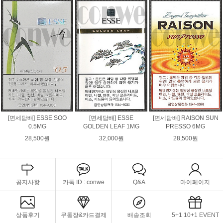
[면세담배] ESSE SOO
[면세담배] ESSE
[면세담배] RAISON SUN
0.5MG
GOLDEN LEAF 1MG
PRESSO 6MG
28,500원
32,000원
28,500원
공지사항
카톡 ID : conwe
Q&A
마이페이지
상품후기
무통장&카드결제
배송조회
5+1 10+1 EVENT