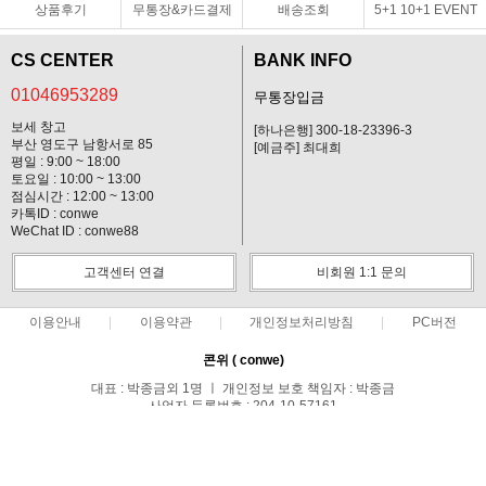
상품후기
무통장&카드결제
배송조회
5+1 10+1 EVENT
CS CENTER
BANK INFO
01046953289
무통장입금
보세 창고
[하나은행] 300-18-23396-3
부산 영도구 남항서로 85
[예금주] 최대희
평일 : 9:00 ~ 18:00
토요일 : 10:00 ~ 13:00
점심시간 : 12:00 ~ 13:00
카톡ID : conwe
WeChat ID : conwe88
고객센터 연결
비회원 1:1 문의
이용안내
이용약관
개인정보처리방침
PC버전
콘위 ( conwe)
대표 : 박종금외 1명 ㅣ 개인정보 보호 책임자 : 박종금
사업자 등록번호 : 204-10-57161
통신판매업신고번호 : 중랑구청 제 0371호
전화 : 01046953289 ㅣ 팩스 : 02-495-0107
주소 : 서울시 중랑구 망우1동 149-44호