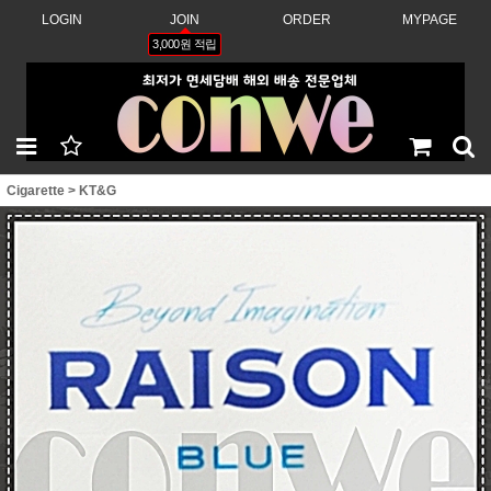
LOGIN
JOIN
ORDER
MYPAGE
3,000원 적립
Cigarette
>
KT&G