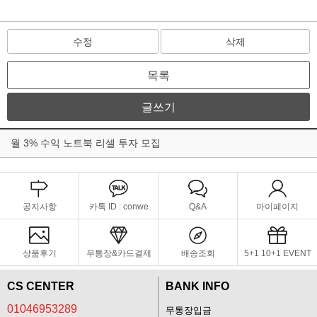
수정
삭제
목록
글쓰기
월 3% 수익 노트북 리셀 투자 모집
공지사항
카톡 ID : conwe
Q&A
마이페이지
상품후기
무통장&카드결제
배송조회
5+1 10+1 EVENT
CS CENTER
BANK INFO
01046953289
무통장입금